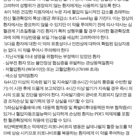
고려하여 성행위가 권장되지 않는 환자에게는 사용하지 않도록 한다.
4)이 약은 건강한 지원자에서 누운 자세 혈압의 일시적인 감소를 초래하는
전신 혈관확장의 특성 (평균 최대감소: 8.4/5.5 mmHg) 을 가진다. 이는 정상의
환자에서는 중요하지 않을 수 있지만 이 약을 투여하기 전에 의사·약사는 심
혈관계 기초질환을 가진 환자가 특히 성행위를 할 경우 이러한 혈관확장효
과에 의해 이상반응을 보일 가능성을 세심히 고려하여야 한다.
5)다음 환자에 대한 이 약의 유효성이나 안전성에 대하여 확립된 임상자료
는 없다. 이 약을 투여시 주의해야 한다
- 지난 6개월 이내 생명을 위협하는 부정맥이 있었던 환자
- 심부전 환자 또는 불안정성 협심증을 유발하는 관상동맥질환자
- 저혈압환자 (90/50 미만) 또는 고혈압환자 (170/100 초과)
- 색소성 망막염환자
6)4시간 이상의 지속된 발기 및 지속발기증 (6시간 이상의 통증을 수반한 발
기) 이 시판 후에 드물게 보고되었다. 4시간 이상 발기가 지속될 경우 즉시 의
사의 도움 및 진단을 받아야 한다. 지속발기증이 곧바로 치료되지 않으면 음
경 조직손상 및 발기력의 영구 상실을 야기할 수 있다.
7)좌심실유출폐색 (예: 대동맥 협착증 및 특발비후대동맥판 하부 협착증)이
있거나 혈압자동조절능력이 심각하게 손상된 환자는 PDE5 억제제를 포함
한 혈관확장제의 작용에 민감할 수 있다.
8)단백분해효소 억제제인 리토나비르의 병용은 실데나필의 혈중 농도를 약
11배 상승 시키므로 리토나비르를 복용하는 환자에게 이 약을 투여하는 경