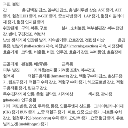
과민, 불면
간 총 단백질 감소, 알부민 감소, 총 빌리루빈 상승, AST 증가, ALT
증가, 혈청 LDH 증가, γ-GTP 증가, 중성지방 증가 LAP 증가, 혈청 아밀라아
제 증가, 혈청 인지질 증가
위장관계 구역, 복통, 구토 설사, 소화불량, 복부불편감, 복부 팽만
감, 변비, 구강건조, 혀변색
남성 생식기계 연장된 발기, 지속발기증, 요로감염, 전립샘 이상 음경
통증, 반발기 (half-erection) 지속, 아침발기 (morning erection) 지속, 사정장애
호흡기계 코막힘, 비출혈, 비염, 인두염, 호흡기 감염, 부비동염, 호흡장애
근골격계 관절통, 배(背)통 근육통
피부 발진 가려움(눈꺼풀 가려움 포함), 피부건조
혈액계 적혈구용적률 (hematocrit) 감소, 백혈구수치 감소, 호산구증
가, 림프구증가 적혈구 수치 감소, 적혈구 수치 증가, 헤모글로빈 감소, 적혈
구용적률 증가, 림프구 감소
특수 감각기계 안통, 충혈, 결막염, 시각이상 색시증, 광시증
(photopsia), 안구충혈
기타 과민반응, 감염, 무력증, 통증, 인플루엔자 신드롬 크레아틴키나아제
(CK) 증가 BUN 증가, 뇨중 적혈구 증가 피로, 요중 요산 증가, 나트륨 수치
감소, 혈청무기인 (phosphorus) 수치 증가, 요단백 증가, 요중 혈당 증가, 유로
빌리노겐 (urobilinogen) 증가