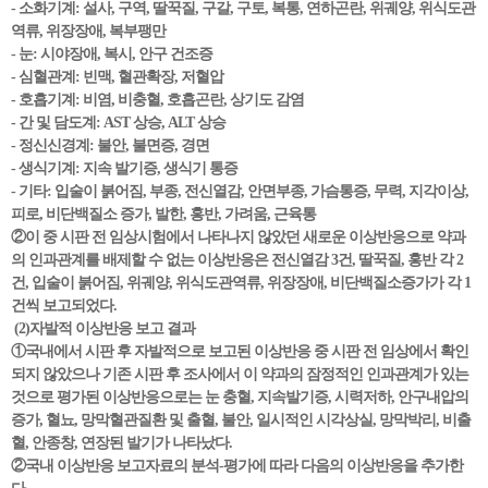
- 소화기계: 설사, 구역, 딸꾹질, 구갈, 구토, 복통, 연하곤란, 위궤양, 위식도관
역류, 위장장애, 복부팽만
- 눈: 시야장애, 복시, 안구 건조증
- 심혈관계: 빈맥, 혈관확장, 저혈압
- 호흡기계: 비염, 비충혈, 호흡곤란, 상기도 감염
- 간 및 담도계: AST 상승, ALT 상승
- 정신신경계: 불안, 불면증, 경면
- 생식기계: 지속 발기증, 생식기 통증
- 기타: 입술이 붉어짐, 부종, 전신열감, 안면부종, 가슴통증, 무력, 지각이상,
피로, 비단백질소 증가, 발한, 홍반, 가려움, 근육통
②이 중 시판 전 임상시험에서 나타나지 않았던 새로운 이상반응으로 약과
의 인과관계를 배제할 수 없는 이상반응은 전신열감 3건, 딸꾹질, 홍반 각 2
건, 입술이 붉어짐, 위궤양, 위식도관역류, 위장장애, 비단백질소증가가 각 1
건씩 보고되었다.
(2)자발적 이상반응 보고 결과
①국내에서 시판 후 자발적으로 보고된 이상반응 중 시판 전 임상에서 확인
되지 않았으나 기존 시판 후 조사에서 이 약과의 잠정적인 인과관계가 있는
것으로 평가된 이상반응으로는 눈 충혈, 지속발기증, 시력저하, 안구내압의
증가, 혈뇨, 망막혈관질환 및 출혈, 불안, 일시적인 시각상실, 망막박리, 비출
혈, 안종창, 연장된 발기가 나타났다.
②국내 이상반응 보고자료의 분석-평가에 따라 다음의 이상반응을 추가한