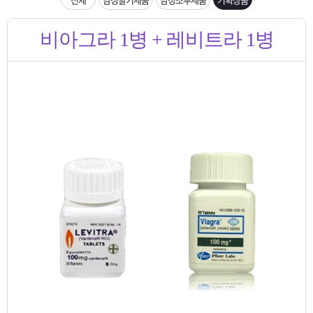
은?
구
꼴
섹
입금확인이 안되는 상황을 대비해 꼭 입금후 고객센터 연락바랍니다.
비아그라 1병 + 레비트라 1병
매
사
스
고
[2026구정 연휴]설 연휴 배송 및 휴무 안내
노
객
마
하
센
이
주
우
터
페
문
이
조
지
회