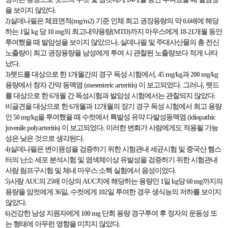
을 보이지 않았다.
2)실데나필은 체표면적(mg/m2) 기준 인체 최고 권장용량의 약 0.6배에 해당
하는 1일 kg 당 10 mg의 최고내약용량(MTD)까지 마우스에게 18-21개월 동안
투여했을 때 발암성을 보이지 않았으나, 실데나필 및 주대사산물의 총 전신
노출량이 최고 권장용량을 남성에게 투여 시 관찰된 노출량보다 적게 나타
났다.
3)랫드를 대상으로 한 1개월간의 경구 독성 시험에서, 45 mg/kg과 200 mg/kg
용량에서 창자 간막 동맥염 (mesenteric arteritis) 이 보고되었다. 그러나, 랫드
를 대상으로 한 6개월 간 독성시험과 발암성 시험에서는 관찰되지 않았다.
비글견을 대상으로 한 6개월과 12개월의 장기 경구 독성 시험에서 최고 용량
인 50 mg/kg을 투여했을 때 수컷에서 특발성 유약 다발성동맥염 (idiopathic
juvenile polyarteritis) 이 보고되었다. 이러한 변화가 사람에게도 적용될 가능
성은 낮은 것으로 생각된다.
4)실데나필은 변이원성을 검증하기 위한 시험관내 세균시험 및 중국산 햄스
터의 난소 세포 분석시험 및 염색체이상 유발성을 검증하기 위한 시험관내
사람 림프구시험 및 체내 마우스 소핵 실험에서 음성이었다.
5)사람 AUC의 25배 이상의 AUC치에 해당하는 용량인 1일 kg당 60 mg까지의
용량을 암컷에게 36일, 수컷에게 102일 투여한 경우 생식능의 저하를 보이지
않았다.
6)건강한 남성 지원자에게 100 mg 단회 용량 경구투여 후 정자의 운동성 또
는 형태에 아무런 영향을 미치지 않았다.