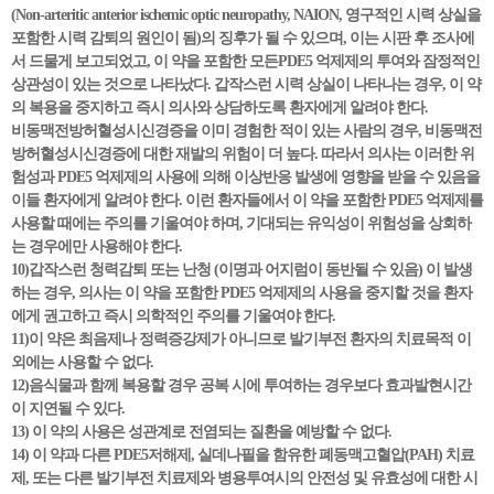
(Non-arteritic anterior ischemic optic neuropathy, NAION, 영구적인 시력 상실을
포함한 시력 감퇴의 원인이 됨)의 징후가 될 수 있으며, 이는 시판 후 조사에
서 드물게 보고되었고, 이 약을 포함한 모든PDE5 억제제의 투여와 잠정적인
상관성이 있는 것으로 나타났다. 갑작스런 시력 상실이 나타나는 경우, 이 약
의 복용을 중지하고 즉시 의사와 상담하도록 환자에게 알려야 한다.
비동맥전방허혈성시신경증을 이미 경험한 적이 있는 사람의 경우, 비동맥전
방허혈성시신경증에 대한 재발의 위험이 더 높다. 따라서 의사는 이러한 위
험성과 PDE5 억제제의 사용에 의해 이상반응 발생에 영향을 받을 수 있음을
이들 환자에게 알려야 한다. 이런 환자들에서 이 약을 포함한 PDE5 억제제를
사용할 때에는 주의를 기울여야 하며, 기대되는 유익성이 위험성을 상회하
는 경우에만 사용해야 한다.
10)갑작스런 청력감퇴 또는 난청 (이명과 어지럼이 동반될 수 있음) 이 발생
하는 경우, 의사는 이 약을 포함한 PDE5 억제제의 사용을 중지할 것을 환자
에게 권고하고 즉시 의학적인 주의를 기울여야 한다.
11)이 약은 최음제나 정력증강제가 아니므로 발기부전 환자의 치료목적 이
외에는 사용할 수 없다.
12)음식물과 함께 복용할 경우 공복 시에 투여하는 경우보다 효과발현시간
이 지연될 수 있다.
13) 이 약의 사용은 성관계로 전염되는 질환을 예방할 수 없다.
14) 이 약과 다른 PDE5저해제, 실데나필을 함유한 폐동맥고혈압(PAH) 치료
제, 또는 다른 발기부전 치료제와 병용투여시의 안전성 및 유효성에 대한 시