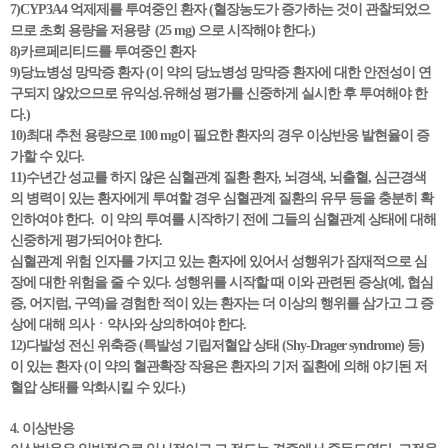
7)CYP3A4 억제제를 투여중인 환자 (혈장농도가 증가하는 것이 관찰되었으
므로 초회 용량을 저용량 (25 mg) 으로 시작해야 한다.)
8)카르페리티드를 투여중인 환자
9)당뇨병성 망막증 환자 (이 약의 당뇨병성 망막증 환자에 대한 안전성이 연
구되지 않았으므로 유익성.유해성 평가를 신중하게 실시한 후 투여해야 한
다.)
10)최대 추천 용량으로 100 mg이 필요한 환자의 경우 이상반응 발현율이 증
가할 수 있다.
11)수년간 성교를 하지 않은 심혈관계 질환 환자, 뇌경색, 뇌출혈, 심근경색
의 병력이 있는 환자에게 투여할 경우 심혈관계 질환의 유무 등을 충분히 확
인하여야 한다. 이 약의 투여를 시작하기 전에 그들의 심혈관계 상태에 대해
신중하게 평가되어야 한다.
심혈관계 위험 인자를 가지고 있는 환자에 있어서 성행위가 잠재적으로 심
장에 대한 위험을 줄 수 있다. 성행위를 시작할 때 이와 관련된 증상(예, 협심
증, 어지럼, 구역)을 경험한 적이 있는 환자는 더 이상의 행위를 삼가고 그 증
상에 대해 의사ㆍ약사와 상의하여야 한다.
12)다발성 전신 위축증 (특발성 기립저혈압 상태 (Shy-Drager syndrome) 등)
이 있는 환자 (이 약의 혈관확장 작용은 환자의 기저 질환에 의해 야기된 저
혈압 상태를 악화시킬 수 있다.)
4. 이상반응