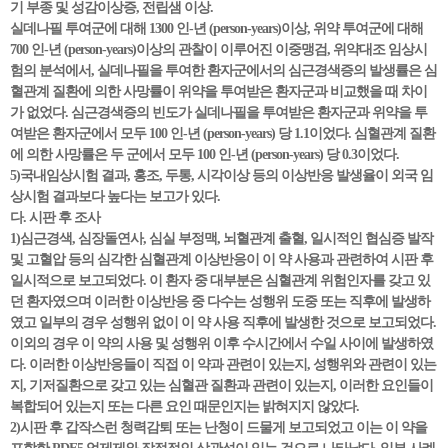
기 부종 및 성감이상증, 전립샘 이상.
실데나필 투여군에 대해 1300 인-년 (person-years)이상, 위약 투여군에 대해
700 인-년 (person-years)이상의 관찰이 이루어진 이중맹검, 위약대조 임상시
험의 분석에서, 실데나필을 투여한 환자군에서의 심근경색증의 발생률은 심
혈관계 질환에 의한 사망률이 위약을 투여받은 환자군과 비교했을 때 차이
가 없었다. 심근경색증의 빈도가 실데나필을 투여받은 환자군과 위약을 투
여받은 환자군에서 모두 100 인-년 (person-years) 당 1.1이었다. 심혈관계 질환
에 의한 사망률은 두 군에서 모두 100 인-년 (person-years) 당 0.3이었다.
5)국내임상시험 결과, 홍조, 두통, 시각이상 등의 이상반응 발생율이 외국 임
상시험 결과보다 높다는 보고가 있다.
다. 시판 후 조사
1)심근경색, 심장돌연사, 심실 부정맥, 뇌혈관계 출혈, 일시적인 협심증 발작
및 고혈압 등의 심각한 심혈관계 이상반응이 이 약 사용과 관련하여 시판 후
일시적으로 보고되었다. 이 환자 중 대부분은 심혈관계 위험인자를 갖고 있
던 환자였으며 이러한 이상반응 중 다수는 성행위 도중 또는 직후에 발생하
였고 일부의 경우 성행위 없이 이 약 사용 직후에 발생한 것으로 보고되었다.
이외의 경우 이 약의 사용 및 성행위 이후 수시간에서 수일 사이에 발생하였
다. 이러한 이상반응들이 직접 이 약과 관련이 있는지, 성행위와 관련이 있는
지, 기저질환으로 갖고 있는 심혈관 질환과 관련이 있는지, 이러한 요인들이
복합되어 있는지 또는 다른 요인 때문인지는 밝혀지지 않았다.
2)시판 후 갑작스런 청력감퇴 또는 난청이 드물게 보고되었고 이는 이 약을