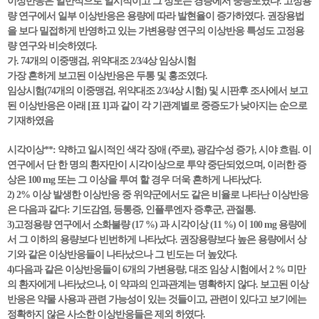
이상반응은 일반적으로 일시적이고 그 정도는 경증에서 중등도였다. 고정용
량 연구에서 일부 이상반응은 용량에 따라 발현율이 증가하였다. 권장용법
을 보다 밀접하게 반영하고 있는 가변용량 연구의 이상반응 특성도 고정용
량 연구와 비슷하였다.
가. 74개의 이중맹검, 위약대조 2/3/4상 임상시험
가장 흔하게 보고된 이상반응은 두통 및 홍조였다.
임상시험(74개의 이중맹검, 위약대조 2/3/4상 시험) 및 시판후 조사에서 보고
된 이상반응은 아래 [표 1]과 같이 각 기관계별로 중증도가 낮아지는 순으로
기재하였음
시각이상**: 약하고 일시적인 색각 장애 (주로), 광감수성 증가, 시야 흐림. 이
연구에서 단 한 명의 환자만이 시각이상으로 투약 중단되었으며, 이러한 증
상은 100 mg 또는 그 이상을 투여 할 경우 더욱 흔하게 나타났다.
2) 2% 이상 발생한 이상반응 중 위약군에서도 같은 비율로 나타난 이상반응
은 다음과 같다: 기도감염, 등통증, 인플루엔자 증후군, 관절통.
3)고정용량 연구에서 소화불량 (17 %) 과 시각이상 (11 %) 이 100 mg 용량에
서 그 이하의 용량보다 빈번하게 나타났다. 권장용량보다 높은 용량에서 상
기와 같은 이상반응들이 나타났으나 그 빈도는 더 높았다.
4)다음과 같은 이상반응들이 6개의 가변용량, 대조 임상 시험에서 2 % 미만
의 환자에게 나타났으나, 이 약과의 인과관계는 명확하지 않다. 보고된 이상
반응은 약물 사용과 관련 가능성이 있는 것들이고, 관련이 있다고 보기에는
정확하지 않은 사소한 이상반응들은 제외 하였다.