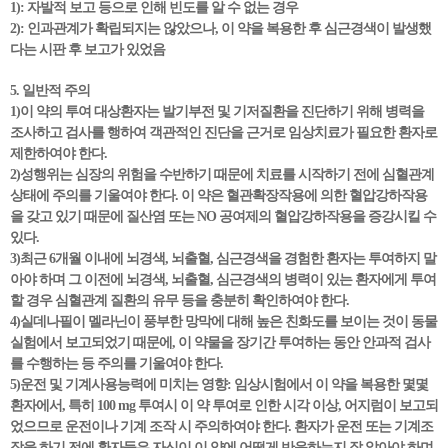
1): 자발적 보고 등으로 인해 빈도를 알 수 없는 경우
2): 인과관계가 확립되지는 않았으나, 이 약을 복용한 후 심근경색이 발생했
다는 시판 후 보고가 있었음
5. 일반적 주의
1)이 약의 투여 대상환자는 발기부전 및 기저질환을 진단하기 위해 병력을
조사하고 검사를 행하여 객관적인 진단을 근거로 임상치료가 필요한 환자로
제한하여야 한다.
2)성행위는 심장의 위험을 수반하기 때문에 치료를 시작하기 전에 심혈관계
상태에 주의를 기울여야 한다. 이 약은 혈관확장작용에 의한 혈압강하작용
을 갖고 있기 때문에 질산염 또는 NO 공여제의 혈압강하작용을 증강시킬 수
있다.
3)최근 6개월 이내에 뇌경색, 뇌출혈, 심근경색을 경험한 환자는 투여하지 말
아야 하며 그 이전에 뇌경색, 뇌출혈, 심근경색의 병력이 있는 환자에게 투여
할 경우 심혈관계 질환의 유무 등을 충분히 확인하여야 한다.
4)실데나필이 멜라닌이 풍부한 망막에 대해 높은 친화도를 보이는 것이 동물
실험에서 보고되었기 때문에, 이 약물을 장기간 투여하는 동안 안과적 검사
를 수행하는 등 주의를 기울여야 한다.
5)운전 및 기계사용능력에 미치는 영향: 임상시험에서 이 약을 복용한 몇몇
환자에서, 특히 100 mg 투여시 이 약 투여로 인한 시각 이상, 어지럼이 보고되
었으므로 운전이나 기계 조작 시 주의하여야 한다. 환자가 운전 또는 기계조
작을 하기 전에 환자들은 자신이 이 약에 어떻게 반응하는지 잘 알아야 하며,