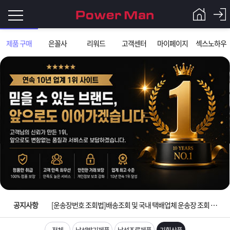
로
제품 구매
은꼴사
리워드
고객센터
마이페이지
섹스노하우
그
로
그
인
인
회
이
원
가
필
입
Q&A
입금확인이 안되는 상황을 대비해 꼭 입금후 고객센터 연락바랍니다.
요
파
[2026구정 연휴]설 연휴 배송 및 휴무 안내
합
워
제
[운송장번호 조회법]배송조회 및 국내 택배업체 운송장 조회 하는법
니
맨
품
은
다.
공지사항
[ios앱 오픈]아이폰 고객 앱설치 가능합니다.
[무인택배함 이용 안내] 집 밖에 주소로 택배 받기
전체
남성발기제품
남성조루제품
기획상품