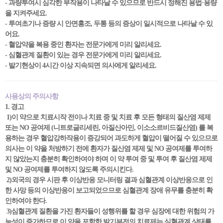
- 과량투여시 심각한 부작용이 나타날 수 있으므로 반드시 정해진 용법·용량
을 지켜주세요.
- 투여초기나 증량 시 안면홍조, 두통 등의 증상이 일시적으로 나타날 수 있
어요.
- 혈압약을 복용 중인 환자는 전문가에게 미리 알리세요.
- 심혈관계 질환이 있는 경우 전문가에게 미리 알리세요.
- 발기현상이 4시간 이상 지속되면 의사에게 알리세요.
사용상의 주의사항
1. 경고
1)이 약으로 치료시작 전이나 치료 중 및 치료 후 모든 형태의 질산염 제제
또는 NO 공여제 (니트로글리세린, 아질산아민, 이소소르비드질산염) 를 복
용하는 경우 혈압강하작용이 증강되어 과도하게 혈압이 떨어질 수 있으므로
의사는 이 약을 처방하기 전에 환자가 질산염 제제 및 NO 공여제를 투여하
지 않았는지 충분히 확인하여야 하며 이 약 투여 중 및 투여 후 질산염 제제
및 NO 공여제를 투여하지 않도록 주의시킨다.
2)외국의 경우 시판 후 이상반응 모니터링 결과 심혈관계 이상반응으로 인
한 사망 등의 이상반응이 보고되었으므로 심혈관계 장애 유무를 충분히 확
인하여야 한다.
3)심혈관계 질환을 가진 환자들이 성행위를 할 경우 심장에 대한 위험의 가
능성이 증가하므로 이 약을 포함한 발기부전의 치료제는 심혈관계 상태를