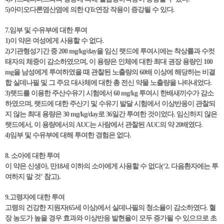
5)아미오다론염산염에 의한 QTc연장 작용이 증강될 수 있다.
7.임부 및 수유부에 대한 투여
1)이 약은 여성에게 사용할 수 없다.
2)기관형성기간 중 200 mg/kg/day을 임신 랫드에 투여시에는 착상률과 수컷
태자의 체중이 감소하였으며, 이 용량은 인체에 대한 최대 권장 용량인 100
mg을 남성에게 투여하였을 때 관찰된 노출량의 60배 이상에 해당하는 비결
합 실데나필 및 그 주요 대사체에 대한 총 전신 약물 노출량을 나타내었다.
3)랫드를 이용한 주산수유기 시험에서 60 mg/kg 투여시 한배새끼수가 감소
하였으며, 랫드에 대한 주산기 및 수유기 발달 시험에서 이상반응이 관찰되
지 않는 최대 용량은 30 mg/kg/day로 36일간 투여한 것이었다. 임신하지 않은
랫드에서, 이 용량에서의 AUC는 사람에서 관찰된 AUC의 약 20배였다.
4)임부 및 수유부에 대해 투여한 경험은 없다.
8. 소아에 대한 투여
이 약은 신생아, 만18세 이하의 소아에게 사용할 수 없다(‘2. 다음환자에는 투
여하지 말 것’ 참고).
9.고령자에 대한 투여
고령의 건강한 지원자(65세 이상)에서 실데나필의 청소율이 감소하였다. 혈
장 농도가 높을 경우 효과와 이상반응 발현율이 모두 증가될 수 있으므로 초