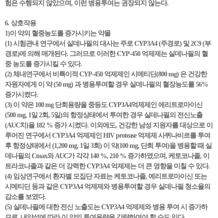
험은 수행되지 않았으며, 이런 병용투여는 권장되지 않는다.
6. 상호작용
1)이 약의 혈중농도를 증가시키는 약물
(1) 시험관내 연구에서 실데나필의 대사는 주로 CYP3A4 (주경로) 및 2C9 (부
경로)에 의해 매개된다. 그러므로 이러한 CYP-450 억제제는 실데나필의 혈
중 농도를 증가시킬 수 있다.
(2) 체내연구에서 비특이적 CYP-450 억제제인 시메티딘(800 mg) 은 건강한
자원자에게 이 약 (50 mg) 과 병용투여할 경우 실데나필의 혈장농도를 56%
증가시켰다.
(3) 이 약은 100 mg 단회용량을 중등도 CYP3A4억제제인 에리트로마이신
(500 mg, 1일 2회, 5일)의 항정상태에서 투여한 경우 실데나필의 전신노출
(AUC치)을 182 % 증가 시켰다. 이외에도, 건강한 남성 지원자를 대상으로 이
루어진 연구에서 CYP3A4 억제제인 HIV protease 억제제 사퀴나비르를 투여
후 항정상태에서 (1,200 mg, 1일 3회) 이 약(100 mg, 단회 투여)을 병용할 때 실
데나필의 Cmax와 AUC가 각각 140 %, 210 % 증가하였으며, 케토코나졸, 이
트라코나졸과 같은 더 강력한 CYP3A4 억제제는 더 큰 영향을 미칠 수 있다.
(4) 임상연구에서 환자별 모집단 자료는 케토코나졸, 에리트로마이신 또는
시메티딘 등과 같은 CYP3A4 억제제와 병용투여할 경우 실데나필 청소율의
감소를 보였다.
(5) 실데나필에 대한 전신 노출도는 CYP3A4 억제제와 병용 투여 시 증가하
므로, 내약성에 따라 이 약의 투여용량을 감량하여야 할 수도 있다.