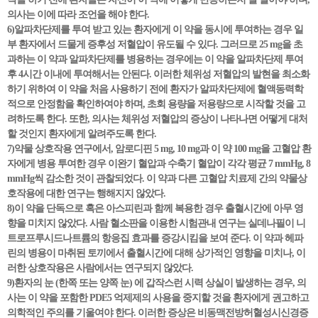
의사는 이에 따라 조언을 해야 한다.
6)알파차단제를 투여 받고 있는 환자에게 이 약을 동시에 투여하는 경우 일
부 환자에서 드물게 증후성 저혈압이 유도될 수 있다. 그러므로 25 mg을 초
과하는 이 약과 알파차단제를 병용하는 경우에는 이 약을 알파차단제 투여
후 4시간 이내에 투여해서는 안된다. 이러한 체위성 저혈압의 발현을 최소화
하기 위하여 이 약을 처음 사용하기 전에 환자가 알파차단제에 혈액동력학
적으로 안정함을 확인하여야 하며, 초회 용량을 저용량으로 시작할 것을 고
려하도록 한다. 또한, 의사는 체위성 저혈압의 증상이 나타나면 어떻게 대처
할 것인지 환자에게 알려주도록 한다.
7)약물 상호작용 연구에서, 암로디핀 5 mg, 10 mg과 이 약 100 mg을 고혈압 환
자에게 병용 투여한 경우 이완기 혈압과 수축기 혈압이 각각 평균 7 mmHg, 8
mmHg씩 감소한 것이 관찰되었다. 이 약과 다른 고혈압 치료제 간의 약물상
호작용에 대한 연구는 행해지지 않았다.
8)이 약을 단독으로 혹은 아스피린과 함께 복용한 경우 출혈시간에 아무 영
향을 미치지 않았다. 사람 혈소판을 이용한 시험관내 연구는 실데나필이 니
트로프루시드나트륨의 항응집 효과를 증강시킴을 보여 준다. 이 약과 헤파
린의 병용이 마취된 토끼에서 출혈시간에 대해 상가적인 영향을 미치나, 이
러한 상호작용은 사람에서는 연구되지 않았다.
9)환자의 눈 (한쪽 또는 양쪽 눈) 에 갑작스런 시력 상실이 발생하는 경우, 의
사는 이 약을 포함한 PDE5 억제제의 사용을 중지할 것을 환자에게 권고하고
의학적인 주의를 기울여야 한다. 이러한 증상은 비동맥전방허혈성시신경증