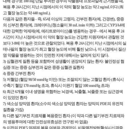
대해 경구로 100 mg 단일 투여한 경우의 약물동태 프로파일에 근거했을 때,
복용 후 24시간이 지난 시점에서의 이 약의 혈장 농도는 약 2 ng/mL이다 (최
고 혈장 농도는 약 440 ng/mL).
다음과 같은 환자들 - 즉, 65세 이상의 고령자, 간부전 환자(예, 간경변), 중증
의 신부전 환자(예, 크레아티닌청소율이 30 mL/min 이하) 그리고 CYP3A4에
대한 강력한 억제제(예, 에리트로마이신)를 병용하는 경우 - 에서 복용 후 24
시간이 지난 시점에서의 이 약의 혈장 농도는 건강한 지원자에서 관찰된 것
보다 3-8배 더 높은 것으로 관찰되었다. 복용 후 24시간이 지난 시점에서의 실
데나필의 혈장 농도가 최고 혈장 농도에 비해 훨씬 낮으나, 이 시점에서 질산
염 약물을 병용하는 것이 안전한 지에 대해서는 알려져 있지 않다.
3) 심혈관계 질환 등을 포함하여 성생활이 권장되지 않는 환자: 불안정성 협
심증 또는 중증 심부전과 같은 중증 심혈관 질환자
4) 중증 간부전 환자
5) 저혈압 (혈압 90/50 mmHg 미만) 또는 조절되지 않는 고혈압 환자 (휴식시
수축기 혈압 170 mmHg 초과, 휴식시 이완기 혈압 100 mmHg 초과)
6) 최근 6개월 이내 생명을 위협하는 뇌경색, 뇌출혈, 뇌졸중 또는 심근경색
이 있었던 환자
7) 색소성 망막염 환자(소수의 색소성 망막염 환자는 망막의 PDE의 유전적
질환을 가짐)
8) 다른 발기부전 치료제를 복용중인 환자 (이 약과 다른 발기부전 치료제와
의 병용투여에 대한 안전성유효성은 연구된 바 없음)
9) 이전의 PDE5 억제제 복용 여부와 관계없이, 비동맥전방허혈성시신경증