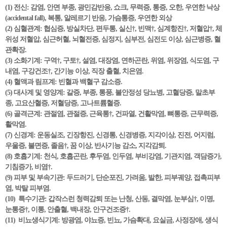
(1) 전신: 감염, 안면 부종, 광민감반응, 쇼크, 무력증, 통증, 오한, 우연한 낙상
(accidental fall), 복통, 알레르기 반응, 가슴통증, 우연한 외상
(2) 심혈관계: 협심증, 방실차단, 편두통, 실신†, 빈맥†, 심계항진†, 저혈압†, 체
위성 저혈압, 심근허혈, 뇌혈전증, 심정지, 심부전, 심전도 이상, 심근병증, 혈
관확장.
(3) 소화기계: 구역†, 구토†, 설염, 대장염, 연하곤란, 위염, 위장염, 식도염, 구
내염, 구강건조†, 간기능 이상, 직장 출혈, 치은염.
(4) 혈액과 림프계: 빈혈과 백혈구 감소증.
(5) 대사계 및 영양계: 갈증, 부종, 통풍, 불안정성 당뇨병, 고혈당증, 말초부
종, 고요산혈증, 저혈당증, 고나트륨혈증.
(6) 골격근계: 관절염, 관절증, 근육통†, 건파열, 건활막염, 뼈통증, 근무력증,
활막염.
(7) 신경계: 운동실조, 긴장항진, 신경통, 신경병증, 지각이상, 진전, 어지럼,
우울증, 불면증, 졸음†, 꿈 이상, 반사기능 감소, 지각감퇴.
(8) 호흡기계: 천식, 호흡곤란, 후두염, 인두염, 부비강염, 기관지염, 객담증가,
기침증가, 비염†.
(9) 피부 및 부속기관: 두드러기, 단순포진, 가려움, 발한, 피부궤양, 접촉피부
염, 박탈 피부염.
(10) 특수기관: 갑작스런 청력감퇴 또는 난청, 산동, 결막염, 눈부심†, 이명,
눈통증†, 이통, 안출혈, 백내장, 안구건조증†.
(11) 비뇨생식기계: 방광염, 야뇨증, 빈뇨, 가슴확대, 요실금, 사정장애, 생식