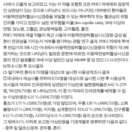
사에서 드물게 보고되었고, 이는 이 약을 포함한 모든 PDE5 억제제와 잠정적
인 상관성이 있는 것으로 나타났다. 반드시는 아니지만, 대부분의 환자들은
비동맥전방허혈성시신경증을 유발할 수 있는 해부학적 또는 혈관상의 위험
인자를 가지고 있었다: 낮은 유두함몰 비율 (low cup/disc ratio), 50세 이상의
연령, 당뇨병, 고혈압, 관상동맥질환, 고지혈증, 흡연.
PDE5 억제제 계열 약물의 최근 사용과 비동맥전방허혈성시신경증 급성 발
현이 연관성을 가지는지 여부를 평가하는 관찰 연구 결과, PDE5 억제제 투여
후 반감기의 5배 시간 이내에서 비동맥전방허혈성시신경증의 위험이 약 2배
증가하는 것으로 나타났다. 발표된 문헌에 따르면, 비동맥전방허혈성시신경
증의 연간 발생률은 50세 이상 일반인 남성 100,000 명 당 연간 2.5-11.8건이다.
6)국내 시판 후 조사결과
(1) 발기부전 환자 8,751명을 대상으로 실시한 사용성적조사 결과
①국내에서 재심사를 위하여 8,751명을 대상으로 실시한 시판 후 사용성적
조사결과 약과의 인과관계에 상관없이 이상반응 발현증례율은 6.62 % (579
명, 701건/8,751명) 로 나타났으며, 이 중 이 약과의 인과관계를 배제할 수 없
는 이상반응은 6.21 % (543/8,751명) 이었다.
홍조가 3.75 % (328/8,751명)로 가장 많았으며, 두통 1.83 % (160/8,751명), 소화
불량 0.23 % (20/8,751명), 어지럼, 심계항진이 각 0.22 % (19/8,751명), 안구충혈
0.15 % (13/8,751명), 시각이상 0.11 % (10/8,751명) 등의 순으로 조사되었다.
그 밖에 0.1% 이하로 보고된 이상반응을 기관계별로 분류하면 다음과 같다.
- 중추 및 말초신경계: 편두통, 혼미