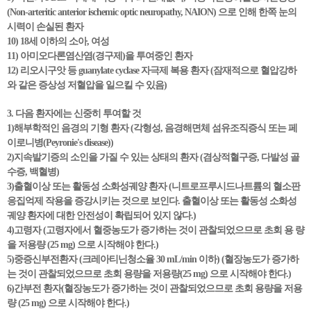
(Non-arteritic anterior ischemic optic neuropathy, NAION) 으로 인해 한쪽 눈의
시력이 손실된 환자
10) 18세 이하의 소아, 여성
11) 아미오다론염산염(경구제)을 투여중인 환자
12) 리오시구앗 등 guanylate cyclase 자극제 복용 환자 (잠재적으로 혈압강하
와 같은 증상성 저혈압을 일으킬 수 있음)
3. 다음 환자에는 신중히 투여할 것
1)해부학적인 음경의 기형 환자 (각형성, 음경해면체 섬유조직증식 또는 페
이로니병(Peyronie's disease))
2)지속발기증의 소인을 가질 수 있는 상태의 환자 (겸상적혈구증, 다발성 골
수증, 백혈병)
3)출혈이상 또는 활동성 소화성궤양 환자 (니트로프루시드나트륨의 혈소판
응집억제 작용을 증강시키는 것으로 보인다. 출혈이상 또는 활동성 소화성
궤양 환자에 대한 안전성이 확립되어 있지 않다.)
4)고령자 (고령자에서 혈중농도가 증가하는 것이 관찰되었으므로 초회 용 량
을 저용량 (25 mg) 으로 시작해야 한다.)
5)중증신부전환자 (크레아티닌청소율 30 mL/min 이하) (혈장농도가 증가하
는 것이 관찰되었으므로 초회 용량을 저용량(25 mg) 으로 시작해야 한다.)
6)간부전 환자(혈장농도가 증가하는 것이 관찰되었으므로 초회 용량을 저용
량 (25 mg) 으로 시작해야 한다.)