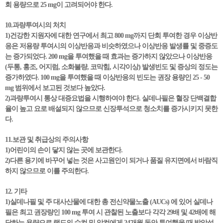
회 용량으로 25 mg이 고려되어야 한다.
10.과량투여시의 처치
1)건강한 지원자에 대한 연구에서 최고 800 mg까지 단회 투여한 경우 이상반
응은 저용량 투여시의 이상반응과 비슷하였으나 이상반응 발생률 및 중증도
는 증가되었다. 200 mg을 투여했을 때 효과는 증가하지 않았으나 이상반응
(두통, 홍조, 어지럼, 소화불량, 코막힘, 시각이상) 발생빈도 및 증상의 정도는
증가하였다. 100 mg을 투여했을 때 이상반응의 빈도는 권장 용량인 25 - 50
mg 범위에서 보고된 것보다 높았다.
2)과량투여시 통상 대증요법을 시행하여야 한다. 실데나필은 혈장 단백결합
율이 높고 요로 배설되지 않으므로 신장투석으로 청소치를 증가시키지 못한
다.
11.보관 및 취급상의 주의사항
1)어린이의 손이 닿지 않는 곳에 보관한다.
2)다른 용기에 바꾸어 넣는 것은 사고원인이 되거나 품질 유지면에서 바람직
하지 않으므로 이를 주의한다.
12. 기타
1)실데나필 및 주 대사산물에 대한 총 전신약물노출 (AUCs) 에 있어 실데나
필은 최고 권장량인 100 mg 투여 시 관찰된 노출보다 각각 29배 및 42배에 해
당하는 용량으로 랫드의 수컷 및 암컷에게 24개월 동안 투여했을 때 발암성