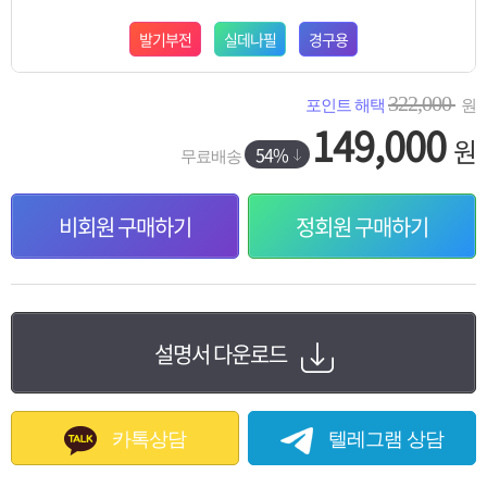
발기부전
실데나필
경구용
322,000
포인트 해택
원
149,000
원
54%
무료배송
비회원 구매하기
정회원 구매하기
설명서 다운로드
카톡상담
텔레그램 상담