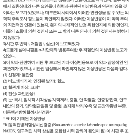
포함한 PDE5 억제제와 잠정적인 상관성이 있는 것으로 나타났다. 일부 사례
에서 질환상태와 다른 요인들이 청력과 관련된 이상반응과 연관이 있을 것
이라는 보고가 있었으나, 대부분의 사례에서 이러한 연관성을 알 수 있는 의
학적 추적조사 정보들이 확인되지 않았다. 이러한 이상반응이 이 약의 투여
와 직접적인 연관이 있는지, 환자의 내재적인 난청 위험인자에 의한 것인지,
이들의 조합에 의한 것인지 또는 그 밖의 다른 인자에 의한 것인지는 밝혀지
지 않았다.
3)시판 후 빈맥†, 저혈압†, 실신†이 보고되었다.
4)드물게 실데나필을 α-차단제와 병용투여한 후 저혈압의 이상반응 보고가
있었다.
5)이 약과 관련하여 시판 후 보고된 기타 이상반응으로 이 약과 잠정적인 인
과관계가 있으나, 시판전 임상에서 확인되지 않은 이상반응은 다음과 같다.
(1) 신경계: 불안증
(2) 비뇨생식기계: 연장된 발기†, 혈뇨
(3) 혈관계 이상: 코피†
(4) 전신: 과민반응†
(5) 눈: 복시, 일시적 시각상실/시력저하, 충혈, 안 작열감, 안종창/압력, 안구
내압의 증가, 망막혈관질환 및 출혈, 초자체 박리/수축 및 근망막황반 부종,
비동맥전방허혈성시신경증*
† 표 1에 기재된 이상반응
*비동맥전방허혈성시신경증 (Non-arteritic anterior ischemic optic neuropathy,
NAION, 영구적인 시력 상실을 포함한 시력 감퇴의 원인이 됨) 이 시판 후 조