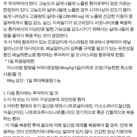
우 주의하여야 한다. 고농도의 실데나필에 노출된 환자로부터 얻은 자료는
한정되어 있다. 고농도의 실데나필에 노출된 경우 시각이상의 빈도가 좀더
높게 나타났다. 고용량의 실데나필 (200-800 mg) 에 노출된 건강한 지원자 중
일부에게서 혈압 감소, 실신, 지속발기가 보고되었다. 리토나비르를 복용하
는 환자에서의 이상반응 발현 가능성을 감소시키기 위해서는 실데나필의 용
량을 줄여서 복용 하는 것이 권장된다.
9) 이 약에 함유되어 있는 인공감미제 아스파탐은 체내에서 분해되어 페닐
알라닌으로 대사되므로, 페닐알라닌의 섭취를 규제할 필요가 있는 유전성질
환인 페닐케톤뇨증 환자에는 투여하지 말 것 (아스파탐 함유제제 한함)
* 1일 허용량제한
아스파탐 함량을 WHO권장량(40mg/kg/1일)이하로 조정(가능한한 최소량
사용)할 것.
60kg 성인 : 1일 최대복용량 2.4g
2. 다음 환자에는 투여하지 말 것
1) 이 약 또는 이 약의 구성성분에 과민반응 환자
2) 어떠한 형태의 유기 질산염 제제 (니트로글리세린, 이소소르비드질산염,
아질산아민, 니트로프루시드나트륨) 라도 정기적으로 혹은 간헐적으로 복용
하는 환자
: 이 약을 복용한 후에 필요에 의해 질산염 제제를 복용해야 할 경우, 언제 복
용하는 것이 안전한지에 대해서는 알려져 있지 않다. 건강한 정상 지원자에