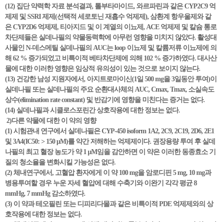
(12) 집단 약력학 자료 분석결과, 톨부타마이드, 와르파린과 같은 CYP2C9 억
제제 및 SSRI 제제(선택적 세로토닌 재흡수 억제제), 삼환계 항우울제와 같
은 CYP2D6 억제제, 티아지드 및 이 계열의 이뇨제, ACE 억제제 및 칼슘 통로
차단제들은 실데나필의 약물동력학에 아무런 영향을 미치지 않았다. 활성대
사물인 N-데스메틸 실데나필의 AUC는 loop 이뇨제 및 칼륨저류 이뇨제에 의
해 62 % 증가되었고 비특이적 베타차단제에 의해 102 % 증가하였다. 대사산
물에 대한 이러한 영향은 임상적 유의성이 있는 것으로 보이지 않는다.
(13) 건강한 남성 지원자에서, 아지트로마이신(1일 500 mg을 3일동안 투여)이
실데나필 또는 실데나필의 주요 순환대사체의 AUC, Cmax, Tmax, 소실속도
상수(elimination rate constant) 및 반감기에 영향을 미친다는 증거는 없다.
(14) 실데나필과 시클로스포린간 상호작용에 대한 정보는 없다.
2)다른 약물에 대한 이 약의 영향
(1) 시험관내 연구에서 실데나필은 CYP-450 isoform 1A2, 2C9, 2C19, 2D6, 2E1
및 3A4(IC50: > 150 μM)를 약간 저해하는 억제제이다. 권장용량 투여 후 실데
나필의 최고 혈장 농도가 약 1 μM임을 감안하면 이 약은 이러한 동종효소 기
질의 청소율을 변화시킬 가능성은 없다.
(2) 체내연구에서, 고혈압 환자에게 이 약 100 mg을 암로디핀 5 mg, 10 mg과
병용투여할 경우 누운 자세 혈압에 대해 수축기와 이완기 각각 평균 8
mmHg, 7 mmHg 감소하였다.
(3) 이 약과 테오필린 또는 디피리다몰과 같은 비특이적 PDE 억제제와의 상
호작용에 대한 정보는 없다.