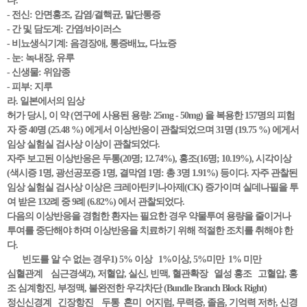
다.
- 전신: 안면홍조, 감염/결핵균, 말단통증
- 간 및 담도계: 간염/바이러스
- 비뇨생식기계: 음경장애, 통증배뇨, 다뇨증
- 눈: 녹내장, 유루
- 신생물: 위암종
- 피부: 지루
라. 일본에서의 임상
허가 당시, 이 약 (연구에 사용된 용량: 25mg - 50mg) 을 복용한 157명의 피험
자 중 40명 (25.48 %) 에게서 이상반응이 관찰되었으며 31명 (19.75 %) 에게서
임상 실험실 검사상 이상이 관찰되었다.
자주 보고된 이상반응은 두통(20명; 12.74%), 홍조(16명; 10.19%), 시각이상
(색시증 1명, 광선공포증 1명, 결막염 1명: 총 3명 1.91%) 등이다. 자주 관찰된
임상 실험실 검사상 이상은 크레아틴키나아제(CK) 증가이며 실데나필을 투
여 받은 132례 중 9례 (6.82%) 에서 관찰되었다.
다음의 이상반응을 경험한 환자는 필요한 경우 약물투여 용량을 줄이거나
투여를 중단해야 하며 이상반응을 치료하기 위해 적절한 조치를 취해야 한
다.
빈도를 알 수 없는 경우1) 5% 이상 1%이상, 5%미만 1% 미만
심혈관계 심근경색2), 저혈압, 실신, 빈맥, 혈관확장 열성 홍조 고혈압, 홍
조 심계항진, 부정맥, 불완전한 우각차단 (Bundle Branch Block Right)
정신신경계 긴장항진 두통 혼미 어지럼, 무력증, 졸음, 기억력 저하, 신경