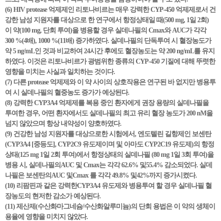
(6) HIV protease 억제제인 리토나비르는 매우 강력한 CYP-450 억제제로서 건
강한 남성 지원자를 대상으로 한 연구에서 항정상태일 때(500 mg, 1일 2회)
이 약(100 mg, 단회 투여)을 병용할 경우 실데나필의 Cmax와 AUC가 각각
300 %(4배), 1000 %(11배) 증가하였다. 실데나필의 단독투여 시 혈장농도가
약 5 ng/mL인 것과 비교하여 24시간 후에도 혈장농도는 약 200 ng/mL를 유지
하였다. 이것은 리토나비르가 광범위한 종류의 CYP-450 기질에 대해 뚜렷한
영향을 미치는 사실과 일치하는 것이다.
(7) 다른 protease 억제제와 이 약 사이의 상호작용은 연구된 바 없지만 병용투
여 시 실데나필의 혈중농도 증가가 예상된다.
(8) 강력한 CYP3A4 억제제를 복용 중인 환자에게 권장 용량의 실데나필을
투여한 경우, 어떤 환자에서도 실데나필의 최고 유리 혈장 농도가 200 nM을
넘지 않았으며 항상 내약성이 양호하였다.
(9) 건강한 남성 지원자를 대상으로한 시험에서, 엔도텔린 길항제인 보센탄
(CYP3A4 [중등도], CYP2C9 유도제이며 및 아마도 CYP2C19 유도제)의 항정
상태(125 mg 1일 2회 투여)에서 항정상태의 실데나필 (80 mg 1일 3회 투여)을
병용 시, 실데나필의AUC 및 Cmax는 각각 62.6% 및55.4% 감소되었다. 실데
나필은 보센탄의AUC 및Cmax 를 각각 49.8% 및42%까지 증가시켰다.
(10) 리팜핀과 같은 강력한CYP3A4 유도제와 병용투여 할 경우 실데나필 혈
장농도의 현저한 감소가 예상된다.
(11) 제산제(수산화마그네슘/수산화알루미늄)의 단회 용법은 이 약의 생체이
용율에 영향을 미치지 않았다.