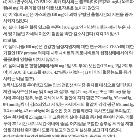
(4) 체내연구에서, CYP2C9에 의해 대사되는 톨부타마이드(250 mg)나 와르파
린(40 mg)과 유의할 만한 약물상호작용을 보이지 않았다.
(5) 이 약(50 mg)은 아스피린(150 mg)에 의해 유발된 출혈시간의 지연을 증가
시키지 않았다.
(6) 실데나필은 혈중 알코올 수준이 80 mg/dL인 건강한 피험자에서 누운 자
세 및 기울인 자세의 이완기 혈압을 약간 감소시킨다 (각각 3.5 및 6.1
mmHg).
(7) 실데나필(100 mg)은 건강한 남성지원자에 대한 연구에서 CYP3A4에 대한
기질인 HIV protease 억제제 사퀴나비르와 리토나비르의 항정상태에서의 약
물동태에 영향을 미치지 않았다.
(8) 실데나필은 항정상태에서(80 mg 1일 3회 투여) 보센탄(125 mg, 1일 2회 투
여)의 AUC 및 Cmax를 49.8%, 42%증가시켰다 ( 1) 이 약의 혈중농도를 증가
시키는 약물 참조).
3)독사조신을 투여받고 있는 양성 전립샘비대증 환자를 대상으로 알파차단
제인 독사조신 (4 mg 및 8 mg) 과 실데나필 (25 mg, 50 mg 또는 100 mg) 을 동
시에 투여한 경우, 누운 자세에서의 혈압이 각각 평균 7/7 mmHg, 9/5 mmHg,
8/4 mmHg씩 더 감소되었고 서 있는 자세에서의 혈압이 각각 평균 6/6 mmHg,
11/4 mmHg, 4/5 mmHg씩 더 감소된 것이 관찰되었다. 독사조신을 투여받고
있는 환자에게 25 mg보다 더 고용량의 실데나필을 동시에 투여한 경우, 약물
투여 후 1시간 내지 4시간 이내에 졸음, 어지럼을 포함한 증후성 체위성 저혈
압을 경험한 환자들이 드물게 보고되었으며 실신은 보고되지 않았다.
4)카르페리티드와의 병용에 의해 혈압강하작용이 증강될 수 있다.