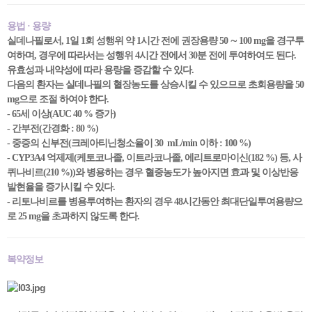
용법 · 용량
실데나필로서, 1일 1회 성행위 약 1시간 전에 권장용량 50 ∼ 100 mg을 경구투
여하며, 경우에 따라서는 성행위 4시간 전에서 30분 전에 투여하여도 된다.
유효성과 내약성에 따라 용량을 증감할 수 있다.
다음의 환자는 실데나필의 혈장농도를 상승시킬 수 있으므로 초회용량을 50
mg으로 조절 하여야 한다.
- 65세 이상(AUC 40 % 증가)
- 간부전(간경화 : 80 %)
- 중증의 신부전(크레아티닌청소율이 30 mL/min 이하 : 100 %)
- CYP3A4 억제제(케토코나졸, 이트라코나졸, 에리트로마이신(182 %) 등, 사
퀴나비르(210 %))와 병용하는 경우 혈중농도가 높아지면 효과 및 이상반응
발현율을 증가시킬 수 있다.
- 리토나비르를 병용투여하는 환자의 경우 48시간동안 최대단일투여용량으
로 25 mg을 초과하지 않도록 한다.
복약정보