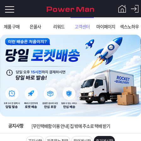
로
제품 구매
은꼴사
리워드
고객센터
마이페이지
섹스노하우
그
로
그
인
인
회
이
원
입금확인이 안되는 상황을 대비해 꼭 입금후 고객센터 연락바랍니다.
가
필
입
Q&A
[2026구정 연휴]설 연휴 배송 및 휴무 안내
요
파
[운송장번호 조회법]배송조회 및 국내 택배업체 운송장 조회 하는법
합
워
제
[ios앱 오픈]아이폰 고객 앱설치 가능합니다.
니
맨
품
은
다.
공지사항
[무인택배함 이용 안내] 집 밖에 주소로 택배 받기
입금확인이 안되는 상황을 대비해 꼭 입금후 고객센터 연락바랍니다.
공지사항
자주묻는 질문
문의게시판
후기게시판