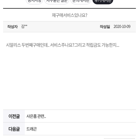
은?
구
꼴
섹
[2026구정 연휴]설 연휴 배송 및 휴무 안내
재구매서비스있나요?
매
사
스
고
김**
2020-10-09
작성자
작성일
노
객
마
시알리스 두번째구매인데.. 서비스주나요?그리고 적립금도 가능한지...
하
센
이
주
우
터
페
문
이
조
지
회
이전글
사은품 관련..
다음글
드래곤