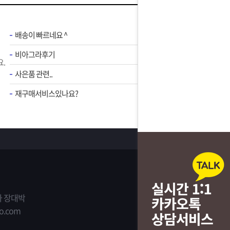
배송이 빠르네요 ^
비아그라후기
.
사은품 관련..
재구매서비스있나요?
 장대박
o.com