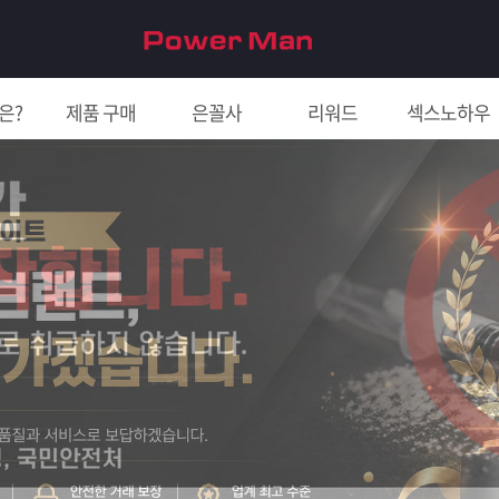
은?
제품 구매
은꼴사
리워드
섹스노하우
친구 초대하면 5천원!