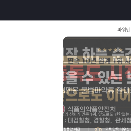
로
그
파워맨
인
로
그
인
이
회
필
원
가
요
입
Q&A
합
파
니
워
제
다.
맨
품
은