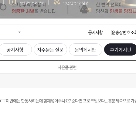
입금확인이 안되
[2026구정 연휴
공지사항
[운송장번호 조
[ios앱 오픈]
공지사항
자주묻는 질문
문의게시판
후기게시판
[무인택배함 이용
사은품 관련..
입금확인이 안되
[2026구정 연휴
ㅜㅜ이번에는 한통사려는데 함꼐넣어주나요? 준다면 프로코밀보다... 흥분제쪽으로 가