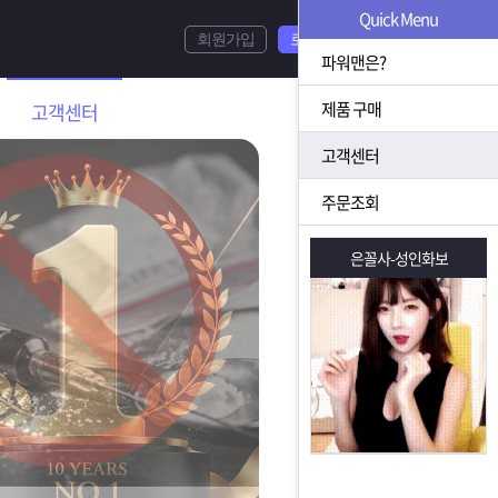
Quick Menu
회원가입
로그인
파워맨은?
제품 구매
고객센터
고객센터
주문조회
은꼴사-성인화보
은꼴사-성인화보