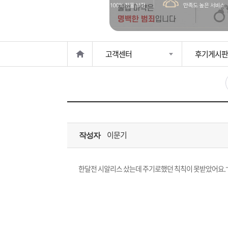
은?
구
꼴
섹
매
사
스
고
고객센터
후기게시판
노
객
마
하
센
이
주
우
터
페
문
이문기
작성자
이
조
지
회
한달전 시알리스 샀는데 주기로했던 칙칙이 못받았어요.