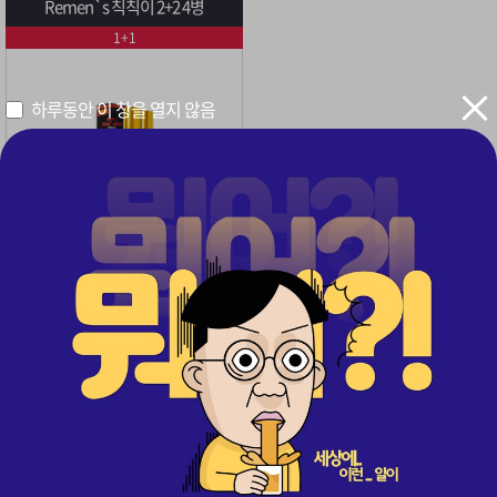
Remen`s 칙칙이 2+2 4병
1+1
하루동안 이 창을 열지 않음
1+1 이벤트 칙칙이 4개
구매
405
· 무료배송
50%
178,000
원
원
89,000