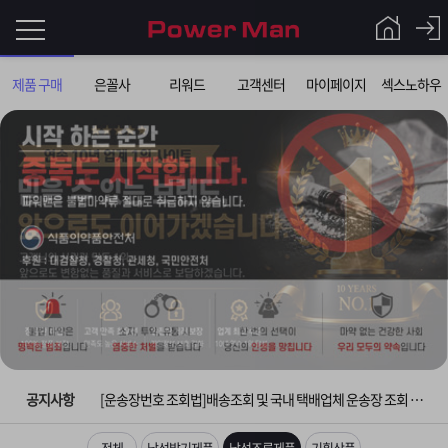
로
제품 구매
은꼴사
리워드
고객센터
마이페이지
섹스노하우
그
로
그
인
인
회
이
원
가
필
입
Q&A
요
파
입금확인이 안되는 상황을 대비해 꼭 입금후 고객센터 연락바랍니다.
합
워
제
[2026구정 연휴]설 연휴 배송 및 휴무 안내
니
맨
품
은
다.
공지사항
[운송장번호 조회법]배송조회 및 국내 택배업체 운송장 조회 하는법
[ios앱 오픈]아이폰 고객 앱설치 가능합니다.
전체
남성발기제품
남성조루제품
기획상품