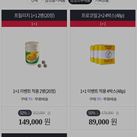
은?
구
꼴
섹
[무인택배함 이용 안내] 집 밖에 주소로 택배 받기
프릴리지 1+1 2병(20정)
프로코밀 2+2 4박스(48p)
매
사
스
고
1+1
1+1
입금확인이 안되는 상황을 대비해 꼭 입금후 고객센터 연락바랍니다.
노
객
마
[2026구정 연휴]설 연휴 배송 및 휴무 안내
하
센
이
주
우
터
페
문
이
조
1+1 이벤트 적용 2병(20정)
1+1 이벤트 적용 4박스(48p)
지
회
구매
701
· 무료배송
구매
595
· 무료배송
52%
50%
312,000
178,000
원
원
원
원
149,000
89,000