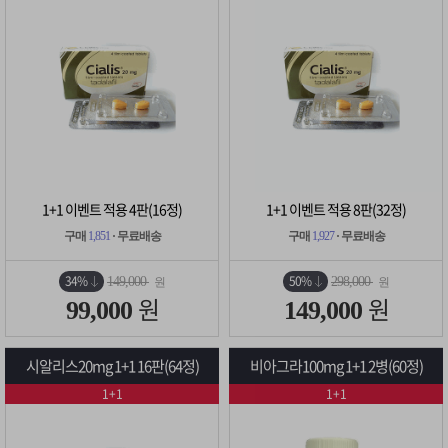
1+1 이벤트 적용 4판(16정)
1+1 이벤트 적용 8판(32정)
구매
1,851
· 무료배송
구매
1,927
· 무료배송
34%
50%
149,000
298,000
원
원
원
원
99,000
149,000
시알리스20mg 1+1 16판(64정)
비아그라100mg 1+1 2병(60정)
1+1
1+1