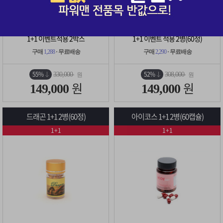
1+1 이벤트적용 2박스
1+1 이벤트 적용 2병(60정)
구매
1,288
· 무료배송
구매
2,290
· 무료배송
55%
52%
330,000
308,000
원
원
원
원
149,000
149,000
드래곤 1+1 2병(60정)
아이코스 1+1 2병(60캡슐)
1+1
1+1