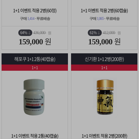
1+1 이벤트 적용 2병(60정)
1+1 이벤트 적용 2병(60캡슐)
구매
1,414
· 무료배송
구매
1,065
· 무료배송
64%
61%
436,000
412,000
원
원
원
원
159,000
159,000
해포쿠 1+1 2통(40캡슐)
신기환 1+1 2병(200환)
1+1
1+1
1+1 이벤트 적용 2통(40캡슐)
1+1 이벤트 적용 2병(200환)