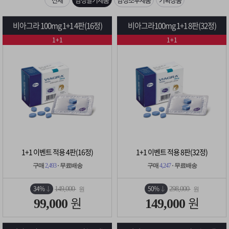
은?
구
꼴
섹
[무인택배함 이용 안내] 집 밖에 주소로 택배 받기
비아그라 100mg 1+1 4판(16정)
비아그라100mg 1+1 8판(32정)
매
사
스
고
1+1
1+1
입금확인이 안되는 상황을 대비해 꼭 입금후 고객센터 연락바랍니다.
노
객
마
[2026구정 연휴]설 연휴 배송 및 휴무 안내
하
센
이
주
우
터
페
문
이
조
1+1 이벤트 적용 4판(16정)
1+1 이벤트 적용 8판(32정)
지
회
구매
2,493
· 무료배송
구매
4,247
· 무료배송
34%
50%
149,000
298,000
원
원
원
원
99,000
149,000