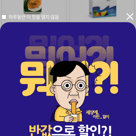
하루동안 이 창을 열지 않음
1+1 이벤트 적용 2병(60정)
1+1 이벤트 적용 2박스(14포)
구매
4,881
· 무료배송
구매
2,150
· 무료배송
56%
50%
358,000
198,000
원
원
원
원
159,000
99,000
센트립 20mg 1+1 2박스(20매)
레비트라 1+1 2병(60정)
1+1
1+1