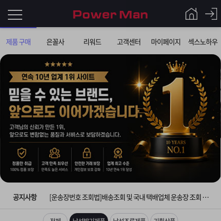
로
제품 구매
은꼴사
리워드
고객센터
마이페이지
섹스노하우
그
로
그
인
인
회
이
원
가
필
입
Q&A
요
파
입금확인이 안되는 상황을 대비해 꼭 입금후 고객센터 연락바랍니다.
합
워
제
[2026구정 연휴]설 연휴 배송 및 휴무 안내
니
맨
품
은
다.
공지사항
[운송장번호 조회법]배송조회 및 국내 택배업체 운송장 조회 하는법
[ios앱 오픈]아이폰 고객 앱설치 가능합니다.
전체
남성발기제품
남성조루제품
기획상품