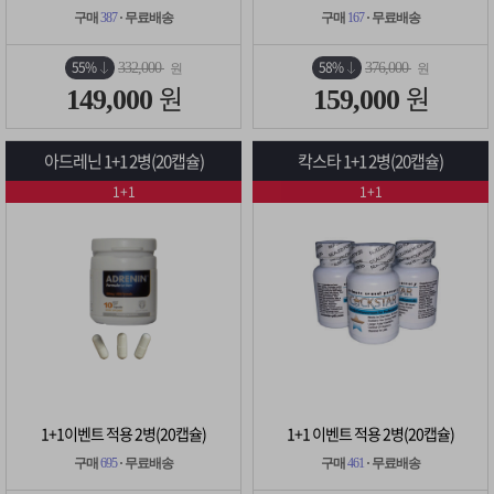
구매
387
· 무료배송
구매
167
· 무료배송
55%
58%
332,000
376,000
원
원
원
원
149,000
159,000
아드레닌 1+1 2병(20캡슐)
칵스타 1+1 2병(20캡슐)
1+1
1+1
1+1이벤트 적용 2병(20캡슐)
1+1 이벤트 적용 2병(20캡슐)
구매
695
· 무료배송
구매
461
· 무료배송