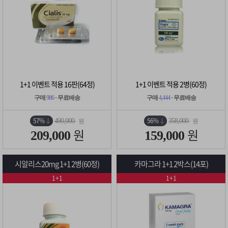
1+1 이벤트 적용 16판(64정)
1+1 이벤트 적용 2병(60정)
구매
986
· 무료배송
구매
4,444
· 무료배송
57%
56%
490,000
358,000
원
원
원
원
209,000
159,000
시알리스20mg 1+1 2병(60정)
카마그라 1+1 2박스(14포)
1+1
1+1